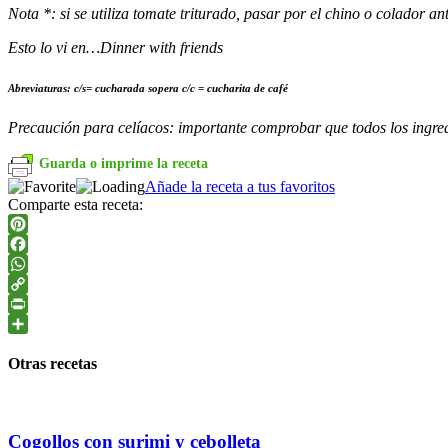
Nota *: si se utiliza tomate triturado, pasar por el chino o colador an
Esto lo vi en…Dinner with friends
Abreviaturas: c/s= cucharada sopera c/c = cucharita de café
Precaución para celíacos: importante comprobar que todos los ingredi
Guarda o imprime la receta
Añade la receta a tus favoritos
Comparte esta receta:
Pinterest
Facebook
WhatsApp
Copy
Link
PrintFriendly
Compartir
Otras recetas
Cogollos con surimi y cebolleta