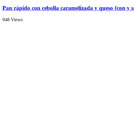
Nombre
*
Correo electrónico
*
Web
Sobre mi
Bienvenido a mi cocina: aquí encontrarás recetas fáciles con las que s
Escríbeme a:
info@blogexquisit.es
Sígueme en: