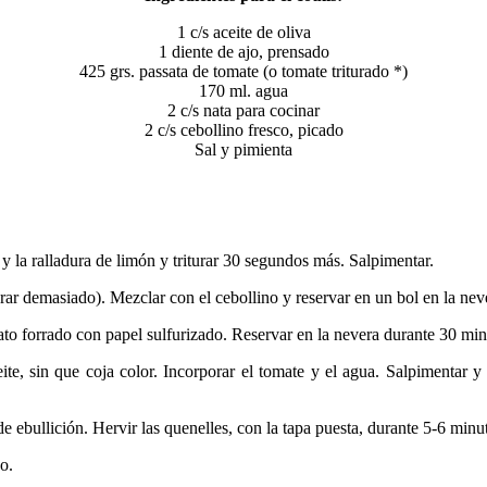
1 c/s aceite de oliva
1 diente de ajo, prensado
425 grs. passata de tomate (o tomate triturado *)
170 ml. agua
2 c/s nata para cocinar
2 c/s cebollino fresco, picado
Sal y pimienta
 y la ralladura de limón y triturar 30 segundos más. Salpimentar.
iturar demasiado). Mezclar con el cebollino y reservar en un bol en la n
to forrado con papel sulfurizado. Reservar en la nevera durante 30 min
eite, sin que coja color. Incorporar el tomate y el agua. Salpimentar 
e ebullición. Hervir las quenelles, con la tapa puesta, durante 5-6 minut
o.