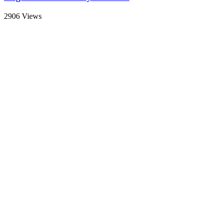
2906 Views
Pan rápido con cebolla caramelizada y queso {con y s
948 Views
Bocadillo con pollo crujiente {con y sin gluten}
1253 Views
Deja tu comentario
Escribe tu comentario