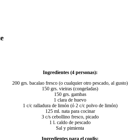
te
Ingredientes (4 personas):
200 grs. bacalao fresco (o cualquier otro pescado, al gusto)
150 grs. vieiras (congeladas)
150 grs. gambas
1 clara de huevo
1 c/c ralladura de limón (ó 2 c/c polvo de limón)
125 ml. nata para cocinar
3 c/s cebollino fresco, picado
1 l. caldo de pescado
Sal y pimienta
Ingredientes para el coulis: