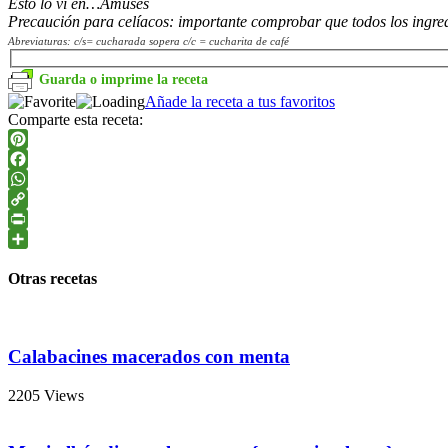
Esto lo vi en…Amuses
Precaución para celíacos: importante comprobar que todos los ingredi
Abreviaturas: c/s= cucharada sopera c/c = cucharita de café
Guarda o imprime la receta
Añade la receta a tus favoritos
Comparte esta receta:
Pinterest
Facebook
WhatsApp
Copy
Link
PrintFriendly
Compartir
Otras recetas
Calabacines macerados con menta
2205 Views