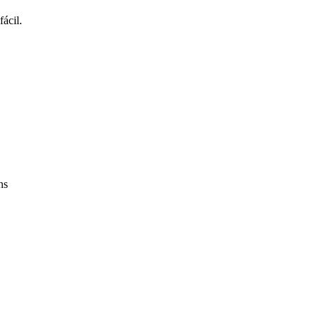
fácil.
ns