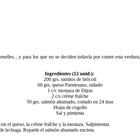
quenelles…y para los que no se deciden todavía por comer esta verdura
Ingredientes (12 unid.):
200 grs. ramitos de brócoli
60 grs. queso Parmesano, rallado
1 c/c mostaza de Dijon
2 c/s crème fraîche
50 grs. salmón ahumado, cortado en 24 tiras
Hojas de cogollo
Sal y pimienta
 con el queso, la crème fraîche y la mostaza. Salpimentar.
 de lechuga. Repartir el salmón ahumado encima.