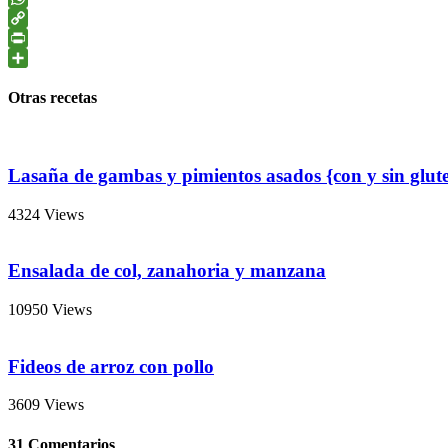
WhatsApp
Copy
Link
PrintFriendly
Compartir
Otras recetas
Lasaña de gambas y pimientos asados {con y sin glut
4324 Views
Ensalada de col, zanahoria y manzana
10950 Views
Fideos de arroz con pollo
3609 Views
31 Comentarios