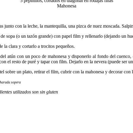
5 pepinillos, cortados en diagonal en rodajas finas
Mahonesa
tas junto con la leche, la mantequilla, una pizca de nuez moscada. Salpim
de sopa (o un tazón grande) con papel film y rellenarlo (dejando un hu
e la clara y cortarlo a trocitos pequeños.
del atún con un poco de mahonesa y disponerlo al fondo del cuenco, en
con el resto de puré y tapar con film. Dejarlo en la nevera (puede ser u
el sobre un plato, retirar el film, cubrir con la mahonesa y decorar con l
charada sopera
entes utilizados son sin gluten