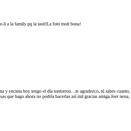
-li a la family pq la tasti!La foto molt bona!
a y encima hoy tengo el día tontorron…te agradezco, tú sabes cuanto, 
 cosas que hago ahora no podría hacerlas así mil gracias amiga.Joer nen