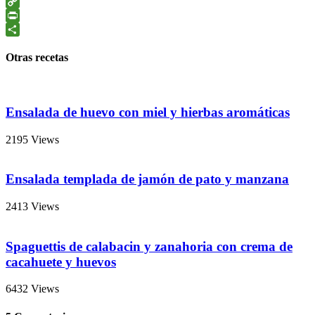
WhatsApp
Copy
Link
PrintFriendly
Compartir
Otras recetas
Ensalada de huevo con miel y hierbas aromáticas
2195 Views
Ensalada templada de jamón de pato y manzana
2413 Views
Spaguettis de calabacin y zanahoria con crema de
cacahuete y huevos
6432 Views