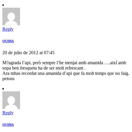
Reply
QUIMA
20 de julio de 2012 at 07:45
M?agrada l’api, però sempre l’he menjat amb amanida ….així amb
sopa ben fresqueta ha de ser molt refrescant .
Ara mhas recordat una amanida d’api que fa molt temps que no faig.
petons
Reply
QUIMA