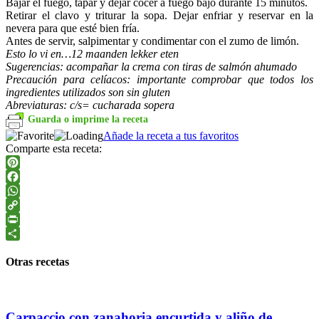
Bajar el fuego, tapar y dejar cocer a fuego bajo durante 15 minutos.
Retirar el clavo y triturar la sopa. Dejar enfriar y reservar en la
nevera para que esté bien fría.
Antes de servir, salpimentar y condimentar con el zumo de limón.
Esto lo vi en…12 maanden lekker eten
Sugerencias: acompañar la crema con tiras de salmón ahumado
Precaución para celíacos: importante comprobar que todos los
ingredientes utilizados son sin gluten
Abreviaturas: c/s= cucharada sopera
Guarda o imprime la receta
Añade la receta a tus favoritos
Comparte esta receta:
Pinterest
Facebook
WhatsApp
Copy
Link
PrintFriendly
Compartir
Otras recetas
Carpaccio con zanahoria encurtida y aliño de