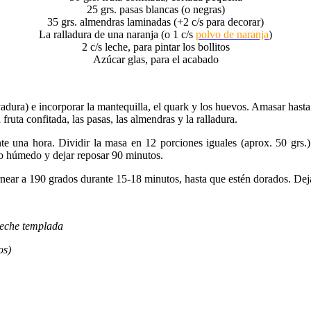
25 grs. pasas blancas (o negras)
35 grs. almendras laminadas (+2 c/s para decorar)
La ralladura de una naranja (o 1 c/s
polvo de naranja
)
2 c/s leche, para pintar los bollitos
Azúcar glas, para el acabado
levadura) e incorporar la mantequilla, el quark y los huevos. Amasar h
ruta confitada, las pasas, las almendras y la ralladura.
 una hora. Dividir la masa en 12 porciones iguales (aprox. 50 grs.) 
po húmedo y dejar reposar 90 minutos.
near a 190 grados durante 15-18 minutos, hasta que estén dorados. Dejar
 leche templada
os)