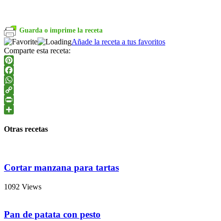
Guarda o imprime la receta
Añade la receta a tus favoritos
Comparte esta receta:
Pinterest
Facebook
WhatsApp
Copy
Link
PrintFriendly
Compartir
Otras recetas
Cortar manzana para tartas
1092 Views
Pan de patata con pesto