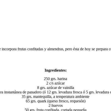
e incorpora frutas confitadas y almendras, pero ésta de hoy se prepara c
Ingredientes:
250 grs. harina
2 c/s azúcar
8 grs. azúcar de vainilla
ura instantánea de panadero (ó 12 grs. levadura fresca ó 5 grs. levadura 
35 grs. mantequilla, a temperatura ambiente
65 grs. quark (queso fresco, requesón)
2 huevos
50 grs. fruta confitada, cortada pequeña