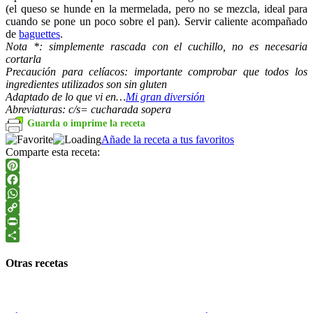
(el queso se hunde en la mermelada, pero no se mezcla, ideal para
cuando se pone un poco sobre el pan). Servir caliente acompañado
de
baguettes
.
Nota *: simplemente rascada con el cuchillo, no es necesaria
cortarla
Precaución para celíacos: importante comprobar que todos los
ingredientes utilizados son sin gluten
Adaptado de lo que vi en…
Mi gran diversión
Abreviaturas: c/s= cucharada sopera
Guarda o imprime la receta
Añade la receta a tus favoritos
Comparte esta receta:
Pinterest
Facebook
WhatsApp
Copy
Link
PrintFriendly
Compartir
Otras recetas